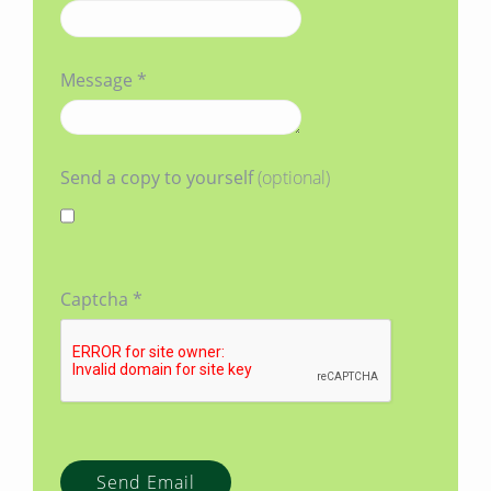
Message
*
Send a copy to yourself
(optional)
Captcha
*
Send Email