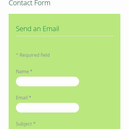
Contact Form
Send an Email
*
Required field
Name
*
Email
*
Subject
*